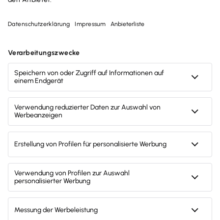
TAXMAN!
Keine lästigen Steuerformulare, kein
umständliches Behördendeutsch
Sicher dank lokaler Datenhaltung und
ELSTER-Ansicht
Umfangreichste Hilfe seiner Klasse
Ich bin: Privatkunde
Steuerjahr: bitte wählen
Weiter zur Bestellung