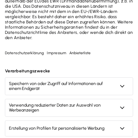
Jetzt durchstarten mit
TAXMAN!
Keine lästigen Steuerformulare, kein
umständliches Behördendeutsch
Sicher dank lokaler Datenhaltung und
ELSTER-Ansicht