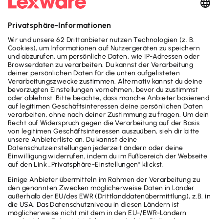
Das zu versteuernde Einkommen: Wieso ist
es so wichtig?
Wussten Sie, dass Ihre Einkommensteuer auf
Basis Ihres zu versteuernden Einkommens (zvE)
berechnet wird? Umso wichtiger ist es, die
genaue Höhe dieses Betrags zu kennen. Denn je
niedriger Ihr zvE ausfällt, desto geringer ist in
der Regel Ihre Steuerlast. In diesem Artikel
erfahren Sie, woraus sich das zvE
zusammensetzt und welche Ausgaben es
mindern können.
Weiterlesen
Alle Artikel