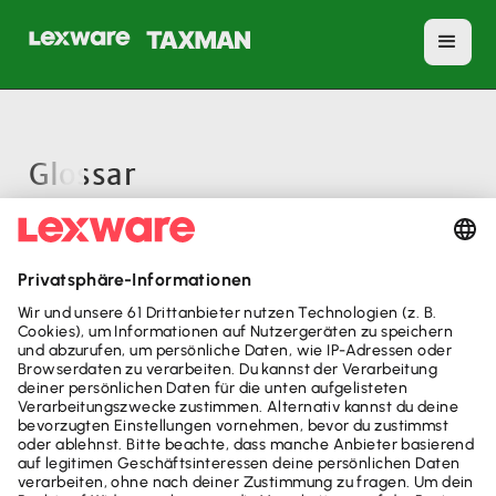
Glossar
A
B
C
D
E
F
G
H
I
J
K
M
Keine Elemente gefunden