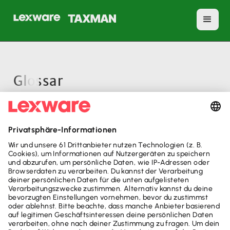
Glossar
A
B
C
D
E
F
G
H
I
J
K
M
Keine Elemente gefunden