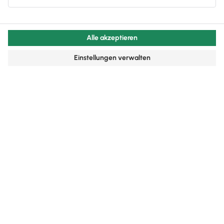
Jetzt durchstarten mit
TAXMAN!
Keine lästigen Steuerformulare, kein
umständliches Behördendeutsch
Sicher dank lokaler Datenhaltung und
ELSTER-Ansicht
Umfangreichste Hilfe seiner Klasse
Ich bin: Privatkunde