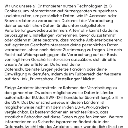
Photovoltaikanlagen: Was steuerlich gilt
In den letzten Jahren hat die Beliebtheit von
Photovoltaikanlagen stark zugenommen. Gründe dafür
sind steigende Stromkosten, das Bewusstsein für
Nachhaltigkeit und der Wunsch, einen Beitrag zum
Klimaschutz zu leisten. Mit dem Jahressteuergesetz
2022 wurde der bürokratische Aufwand für die
Anschaffung und den Betrieb von Photovoltaikanlagen
deutlich reduziert. Solaranlagen ermöglichen die
eigene umweltfreundliche Stromerzeugung und bieten
darüber hinaus finanzielle Vorteile. Bei der Planung und
Installation helfen Förderprogramme und
Fachbetriebe. Nicht zuletzt sichert eine solche Anlage
auch die Energieversorgung im Alter und senkt die
Kosten.
Weiterlesen