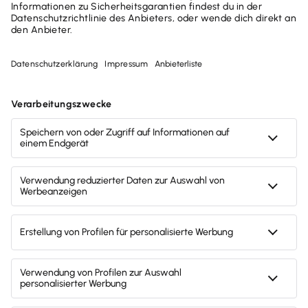
Jetzt durchstarten mit
TAXMAN!
Keine lästigen Steuerformulare, kein
umständliches Behördendeutsch
Sicher dank lokaler Datenhaltung und
ELSTER-Ansicht
Umfangreichste Hilfe seiner Klasse