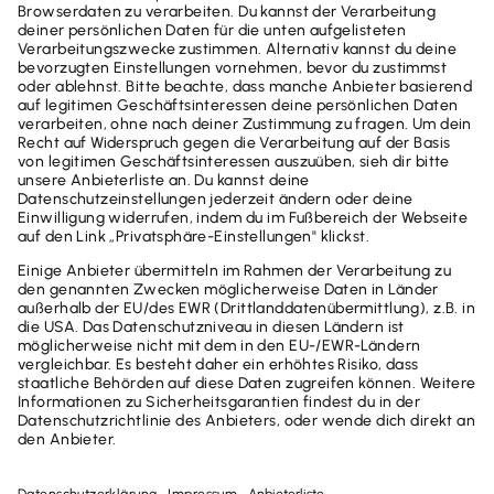
Umzugskosten steuerlich absetzen: Was
Sie wissen müsssen
Umzugskosten können Ihre Steuerlast deutlich senken.
Ob und in welcher Form ein Abzug möglich ist, hängt
davon ab, aus welchem Grund Sie umgezogen sind. Je
nach Fall kommen Werbungskosten, Betriebsausgaben,
Sonderausgaben, außergewöhnliche Belastungen oder
eine Steuerermäßigung für haushaltsnahe
Dienstleistungen in Betracht. Im Folgenden erfahren
Sie, wann Umzugskosten steuerlich anerkannt werden,
welche Kosten absetzbar sind und welche Regeln
gelten.
Weiterlesen