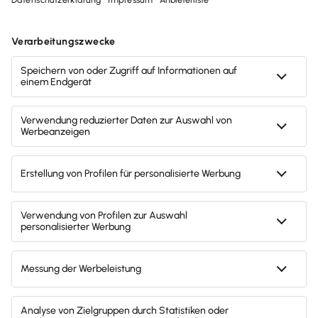
Unfallkosten steuerlich absetzen: So holen
Sie sich nach einem Unfall Geld zurück
Ein Unfall auf dem Weg zur Arbeit oder bei einer
Dienstfahrt ist nicht nur ärgerlich, sondern oft auch
teuer. Die gute Nachricht: Viele Kosten können Sie
steuerlich geltend machen – sogar zusätzlich zur
Entfernungspauschale. Entscheidend ist, dass der
Unfall beruflich veranlasst war und Sie die Ausgaben
selbst getragen haben. Hier erfahren Sie verständlich,
welche Unfallkosten absetzbar sind, welche