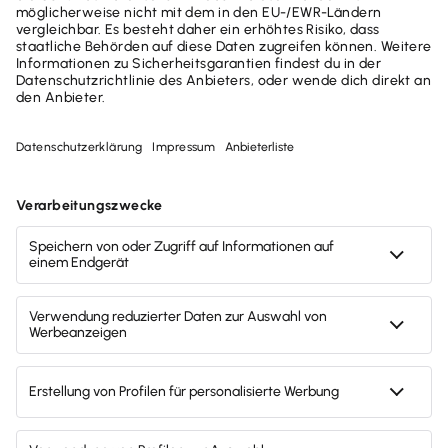
Jetzt durchstarten mit
TAXMAN!
Keine lästigen Steuerformulare, kein
umständliches Behördendeutsch
Sicher dank lokaler Datenhaltung und
ELSTER-Ansicht
Umfangreichste Hilfe seiner Klasse